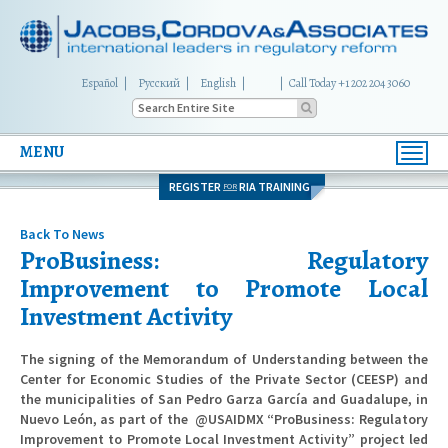
Español
Русский
English
|
Call Today +1 202 204 3060
MENU
Toggl
navig
REGISTER
RIA TRAINING
FOR
Back To News
ProBusiness: Regulatory
Improvement to Promote Local
Investment Activity
The signing of the Memorandum of Understanding between the
Center for Economic Studies of the Private Sector (CEESP) and
the municipalities of San Pedro Garza García and Guadalupe, in
Nuevo León, as part of the @USAIDMX “ProBusiness: Regulatory
Improvement to Promote Local Investment Activity” project led