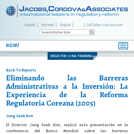
Español
Русский
English
|
Call Today +1 202 204 3060
MENU
Toggl
navig
REGISTER
RIA TRAINING
FOR
Back To Reports
Eliminando las Barreras
Administrativas a la Inversión: La
Experiencia de la Reforma
Regulatoria Coreana (2005)
Jong Seok Kim
El Director Jong Seok Kim, realizó esta presentación en la
conferencia del Banco Mundial sobre las barreras