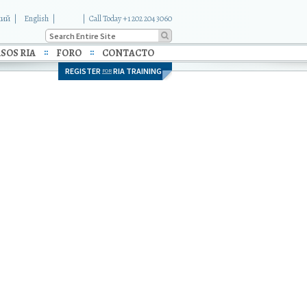
кий
English
|
Call Today +1 202 204 3060
SOS RIA
FORO
CONTACTO
REGISTER
RIA TRAINING
FOR