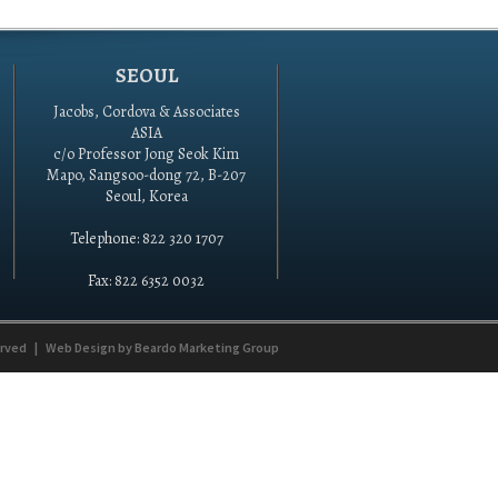
SEOUL
Jacobs, Cordova & Associates
ASIA
c/o Professor Jong Seok Kim
Mapo, Sangsoo-dong 72, B-207
Seoul, Korea
Telephone: 822 320 1707
Fax: 822 6352 0032
erved
|
Web Design by
Beardo Marketing Group