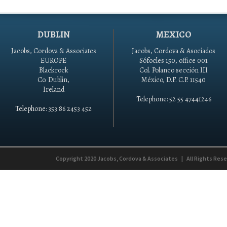
DUBLIN
MEXICO
Jacobs, Cordova & Associates
Jacobs, Cordova & Asociados
EUROPE
Sófocles 150, office 001
Blackrock
Col. Polanco sección III
Co. Dublin,
México, D.F. C.P. 11540
Ireland
Telephone: 52 55 47441246
Telephone: 353 86 2453 452
Copyright 2020
Jacobs, Cordova & Associates
|
All Rights Res