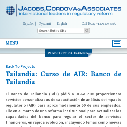
Español
Русский
English
|
Call Today +1 202 204 3060
MENU
Toggl
navig
REGISTER
RIA TRAINING
FOR
Back To Projects
Tailandia: Curso de AIR: Banco de
Tailandia
El Banco de Tailandia (BdT) pidió a JC&A que proporcionara
servicios personalizados de capacitación de análisis de impacto
regulatorio (AIR) para aproximadamente 50 de sus empleados.
Ello en el marco de una reforma institucional para actualizar las
capacidades del banco para regular el sector de servicios
financieros, en rápida evolución, incluyendo temas como nuevas