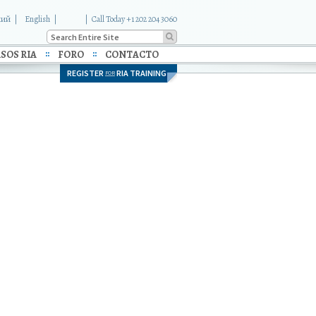
кий
English
|
Call Today +1 202 204 3060
SOS RIA
FORO
CONTACTO
REGISTER
RIA TRAINING
FOR