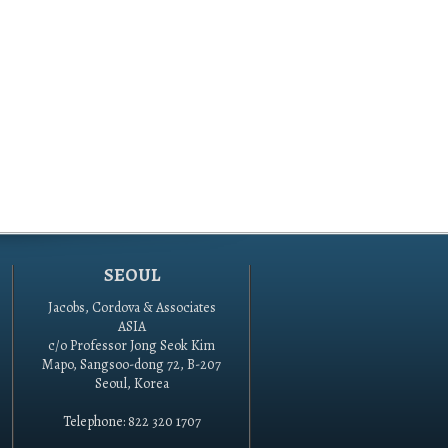
SEOUL
Jacobs, Cordova & Associates
ASIA
c/o Professor Jong Seok Kim
Mapo, Sangsoo-dong 72, B-207
Seoul, Korea
Telephone: 822 320 1707