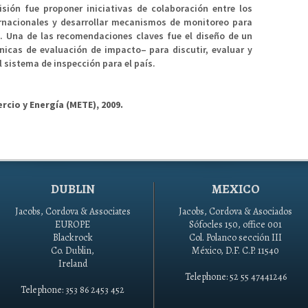
isión fue proponer iniciativas de colaboración entre los
ernacionales y desarrollar mecanismos de monitoreo para
a. Una de las recomendaciones claves fue el diseño de un
icas de evaluación de impacto– para discutir, evaluar y
l sistema de inspección para el país.
rcio y Energía (METE), 2009.
DUBLIN
MEXICO
Jacobs, Cordova & Associates
Jacobs, Cordova & Asociados
EUROPE
Sófocles 150, office 001
Blackrock
Col. Polanco sección III
Co. Dublin,
México, D.F. C.P. 11540
Ireland
Telephone: 52 55 47441246
Telephone: 353 86 2453 452