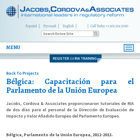
Español
Русский
English
|
Call Today +1 202 204 3060
MENU
Toggl
navig
REGISTER
RIA TRAINING
FOR
Back To Projects
Bélgica: Capacitación para el
Parlamento de la Unión Europea
Jacobs, Cordova & Associates proporcionaron tutoriales de RIA
de dos días para el personal de la Dirección de Evaluación de
Impacto y Valor Añadido Europeo del Parlamento Europeo.
Bélgica, Parlamento de la Unión Europea, 2012-2013.