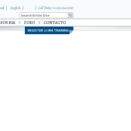
кий
English
|
Call Today +1 202 204 3060
SOS RIA
FORO
CONTACTO
REGISTER
RIA TRAINING
FOR