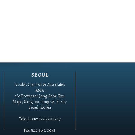
SEOUL
Jacobs, Cordova & Associates
ASIA
c/o Professor Jong Seok Kim
Mapo, Sangsoo-dong 72, B-207
Seoul, Korea
Telephone: 822 320 1707
Fax: 822 6352 0032