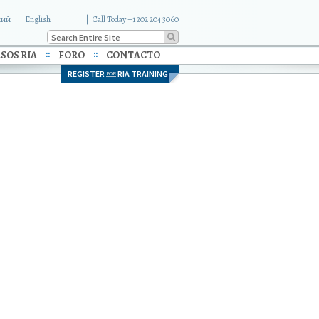
кий
English
|
Call Today +1 202 204 3060
SOS RIA
FORO
CONTACTO
REGISTER
RIA TRAINING
FOR