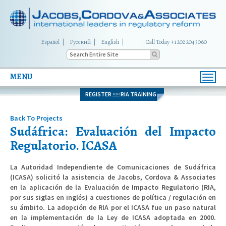
Español
Русский
English
|
Call Today +1 202 204 3060
MENU
Toggl
navig
REGISTER
RIA TRAINING
FOR
Back To Projects
Sudáfrica: Evaluación del Impacto
Regulatorio. ICASA
La Autoridad Independiente de Comunicaciones de Sudáfrica
(ICASA) solicitó la asistencia de Jacobs, Cordova & Associates
en la aplicación de la Evaluación de Impacto Regulatorio (RIA,
por sus siglas en inglés) a cuestiones de política / regulación en
su ámbito. La adopción de RIA por el ICASA fue un paso natural
en la implementación de la Ley de ICASA adoptada en 2000.