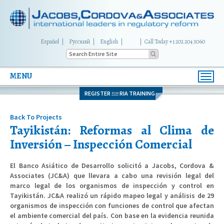
Español
Русский
English
|
Call Today +1 202 204 3060
MENU
Toggl
navig
REGISTER
RIA TRAINING
FOR
Back To Projects
Tayikistán: Reformas al Clima de
Inversión – Inspección Comercial
El Banco Asiático de Desarrollo solicitó a Jacobs, Cordova &
Associates (JC&A) que llevara a cabo una revisión legal del
marco legal de los organismos de inspección y control en
Tayikistán. JC&A realizó un rápido mapeo legal y análisis de 29
organismos de inspección con funciones de control que afectan
el ambiente comercial del país. Con base en la evidencia reunida